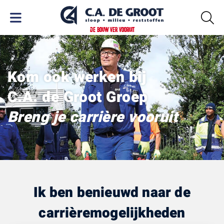
DE BOUW VER VOORUIT
Kom ook werken bij
C.A. de Groot Groep
Breng je carrière vooruit
Ik ben benieuwd naar de
carrièremogelijkheden