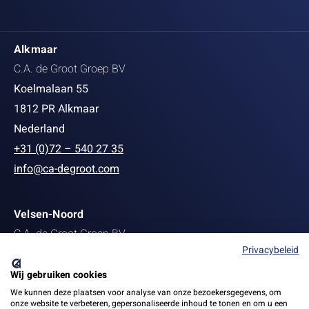
Alkmaar
C.A. de Groot Groep BV
Koelmalaan 55
1812 PR Alkmaar
Nederland
+31 (0)72 – 540 27 35
info@ca-degroot.com
Velsen-Noord
C.A. de Groot Groep BV
Privacybeleid
Staalstraat 139
1951 MB Velsen-Noord
Wij gebruiken cookies
+31 (0)251 27 22 13
We kunnen deze plaatsen voor analyse van onze bezoekersgegevens, om
onze website te verbeteren, gepersonaliseerde inhoud te tonen en om u een