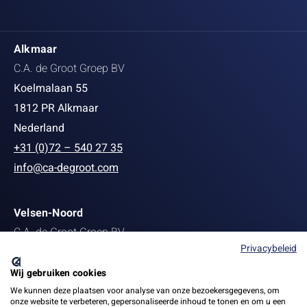
Alkmaar
C.A. de Groot Groep BV
Koelmalaan 55
1812 PR Alkmaar
Nederland
+31 (0)72 – 540 27 35
info@ca-degroot.com
Velsen-Noord
C.A. de Groot Groep BV
Privacybeleid
Staalstraat 139
1951 MB Velsen-Noord
Wij gebruiken cookies
+31 (0)251 27 22 13
We kunnen deze plaatsen voor analyse van onze bezoekersgegevens, om
onze website te verbeteren, gepersonaliseerde inhoud te tonen en om u een