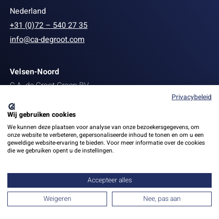
Nederland
+31 (0)72 – 540 27 35
info@ca-degroot.com
Velsen-Noord
C.A. de Groot Groep BV
Privacybeleid
Staalstraat 139
1951 MB Velsen-Noord
Wij gebruiken cookies
+31 (0)251 27 22 13
We kunnen deze plaatsen voor analyse van onze bezoekersgegevens, om
onze website te verbeteren, gepersonaliseerde inhoud te tonen en om u een
info@ca-degroot.com
geweldige website-ervaring te bieden. Voor meer informatie over de cookies
die we gebruiken opent u de instellingen.
Accepteer alles
Privacy
Webdesign
Weigeren
Nee, pas aan