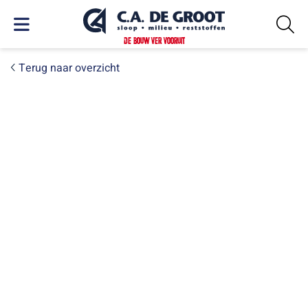
DE BOUW VER VOORUIT
Terug naar overzicht
WOENSDAG 17 SEPTEMBER 2025
Batteryspray: innovatieve
oplossing voor veilige
asbestsaneringen