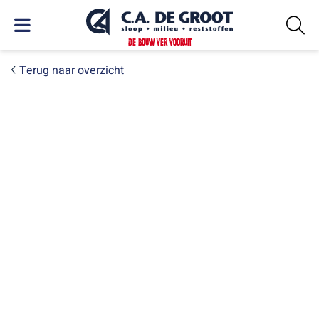
DE BOUW VER VOORUIT
Terug naar overzicht
VRIJDAG 8 MEI 2026
De circulaire sloop van de
Hoornse Mariaschool is
officieel van start