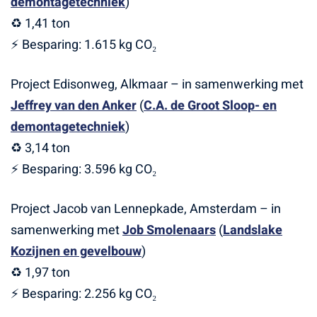
demontagetechniek
)
♻️ 1,41 ton
⚡ Besparing: 1.615 kg CO₂
Project Edisonweg, Alkmaar – in samenwerking met
Jeffrey van den Anker
(
C.A. de Groot Sloop- en
demontagetechniek
)
♻️ 3,14 ton
⚡ Besparing: 3.596 kg CO₂
Project Jacob van Lennepkade, Amsterdam – in
samenwerking met
Job Smolenaars
(
Landslake
Kozijnen en gevelbouw
)
♻️ 1,97 ton
⚡ Besparing: 2.256 kg CO₂