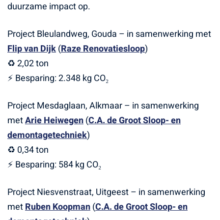
duurzame impact op.
Project Bleulandweg, Gouda – in samenwerking met
Flip van Dijk
(
Raze Renovatiesloop
)
♻️ 2,02 ton
⚡ Besparing: 2.348 kg CO₂
Project Mesdaglaan, Alkmaar – in samenwerking
met
Arie Heiwegen
(
C.A. de Groot Sloop- en
demontagetechniek
)
♻️ 0,34 ton
⚡ Besparing: 584 kg CO₂
Project Niesvenstraat, Uitgeest – in samenwerking
met
Ruben Koopman
(
C.A. de Groot Sloop- en