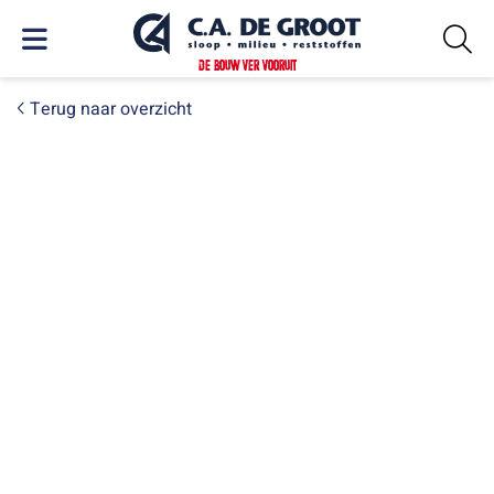
DE BOUW VER VOORUIT
Terug naar overzicht
DONDERDAG 21 MEI 2026
Nieuwe lading circulair
hardhout op weg naar een
tweede leven