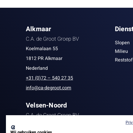
Alkmaar
Diens
C.A. de Groot Groep BV
Slopen
Koelmalaan 55
Milieu
1812 PR Alkmaar
Reststo
Nederland
+31 (0)72 – 540 27 35
info@ca-degroot.com
Velsen-Noord
C.A. de Groot Groep BV
Pri
Staalstraat 139
Wij gebruiken cookies