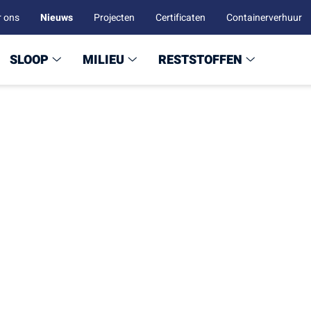
r ons
Nieuws
Projecten
Certificaten
Containerverhuur
SLOOP
MILIEU
RESTSTOFFEN
2026
tprint van 2025 is ge