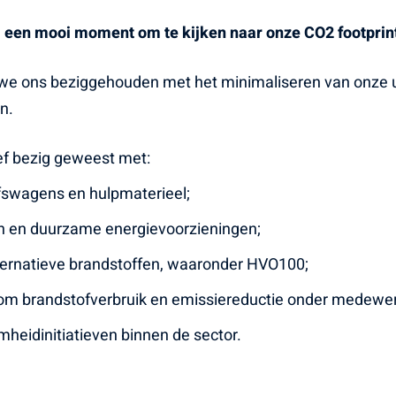
 een mooi moment om te kijken naar onze CO2 footprint 
we ons beziggehouden met het minimaliseren van onze ui
n.
ief bezig geweest met:
ijfswagens en hulpmaterieel;
en en duurzame energievoorzieningen;
ternatieve brandstoffen, waaronder HVO100;
dom brandstofverbruik en emissiereductie onder medewer
eidinitiatieven binnen de sector.