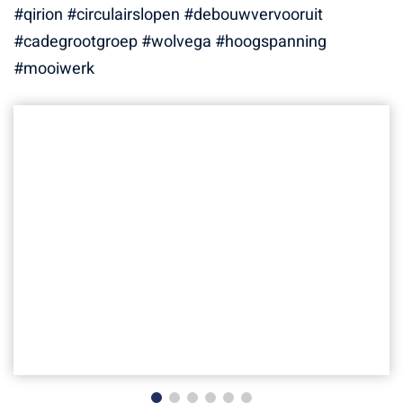
#qirion #circulairslopen #debouwvervooruit
#cadegrootgroep #wolvega #hoogspanning
#mooiwerk
Sloop trafostation Wolvega voor
opdrachtgever Qirion