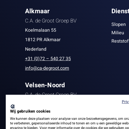
Alkmaar
Diens
C.A. de Groot Groep BV
Slopen
Koelmalaan 55
Milieu
1812 PR Alkmaar
Reststo
Nederland
+31 (0)72 – 540 27 35
info@ca-degroot.com
Velsen-Noord
C.A. de Groot Groep BV
Pri
Staalstraat 139
Wij gebruiken cookies
1951 MB Velsen-Noord
We kunnen deze plaatsen voor analyse van onze bezoekersgegevens, om on
+31 (0)251 27 22 13
te verbeteren, gepersonaliseerde inhoud te tonen en om u een geweldige webs
ervaring te bieden. Voor meer informatie over de cookies die we gebruiken op