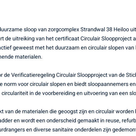
duurzame sloop van zorgcomplex Strandwal 38 Heiloo ui
rt de uitreiking van het certificaat Circulair Sloopproj
 actief geweest met het duurzaam en circulair slopen va
omende materialen.
r de Verificatieregeling Circulair Sloopproject van de Stic
de norm voor circulair slopen en biedt sloopaannemers 
rculariteit in de voorbereiding en uitvoering van een sl
van de materialen die geoogst zijn en circulair worden h
-ladder en wordt een onderscheid gemaakt in reuse, refurb
eurdrangers en diverse sanitaire onderdelen zijn gedem