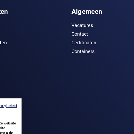
ten
Algemeen
Vacatures
Contact
ffen
Certificaten
Containers
vacybeleid
ze website
ite-
ent u de