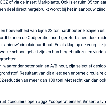
Z of via de Insert Markplaats. Ook is er ruim 35 ton aa
en deel direct hergebruikt wordt bij het in aanbouw zij
 een hoeveelheid van bijna 23 ton hardhouten kozijnen ui
rdt binnen de Coöperatie Insert gerefurbished door mid
 ‘nieuw’ circulair hardhout. En als klap op de vuurpijl zi
welke schoon gebikt zijn en hun hergebruik zullen vinden 
grachten.
 waaronder betonpuin en A/B-hout, zijn selectief gesloop
rondstof. Resultaat van dit alles: een enorme circulaire
O2-reductie van meer dan 100 ton! Met recht kan dan ook
t #circulairslopen #ggz #cooperatieinsert #insert #sv