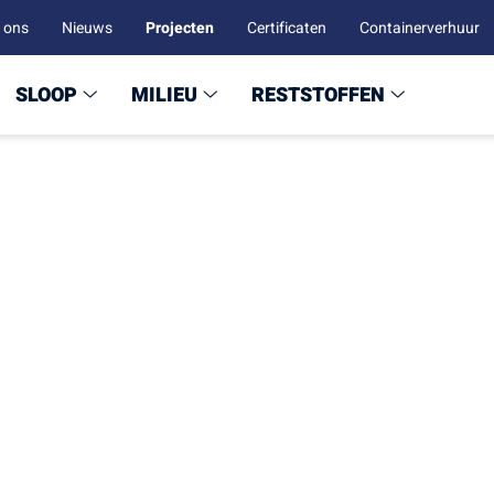
 ons
Nieuws
Projecten
Certificaten
Containerverhuur
SLOOP
MILIEU
RESTSTOFFEN
loop Strandwal 38 Heil