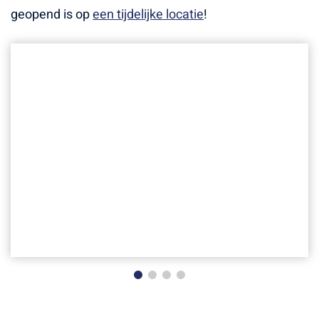
geopend is op
een tijdelijke locatie
!
Kraan bezig met
opruimwerkzaamheden bij brand
vakgarage Van Dijk