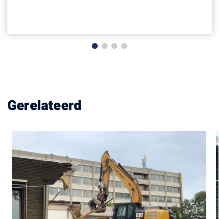
Sloop zusterflat Magentazorg Zuyder
Waert
Gerelateerd