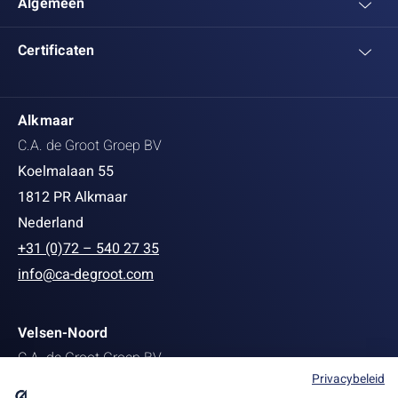
Algemeen
Certificaten
Alkmaar
C.A. de Groot Groep BV
Koelmalaan 55
1812 PR Alkmaar
Nederland
+31 (0)72 – 540 27 35
info@ca-degroot.com
Velsen-Noord
C.A. de Groot Groep BV
Privacybeleid
Staalstraat 139