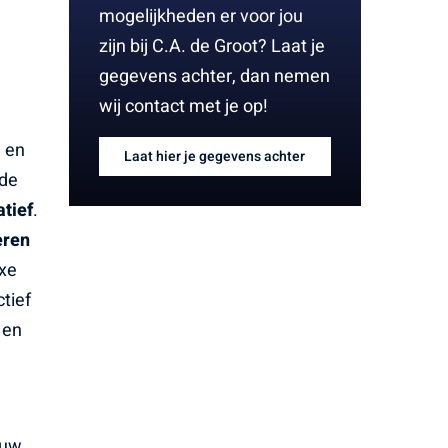
mogelijkheden er voor jou
zijn bij C.A. de Groot? Laat je
gegevens achter, dan nemen
wij contact met je op!
g en
Laat hier je gegevens achter
 de
atief
.
eren
exe
ctief
 en
ouw