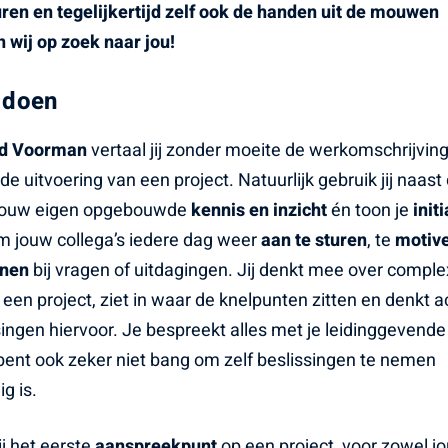
uren en tegelijkertijd zelf ook de handen uit de mouwen
n wij op zoek naar jou!
 doen
d Voorman
vertaal jij zonder moeite de werkomschrijvin
 de uitvoering van een project. Natuurlijk gebruik jij naast
k jouw eigen opgebouwde
kennis en inzicht
én toon je
initi
om jouw collega’s iedere dag weer
aan te sturen
, te
motiv
unen
bij vragen of uitdagingen. Jij denkt mee over compl
 een project, ziet in waar de knelpunten zitten en denkt a
ngen hiervoor. Je bespreekt alles met je leidinggevende
 bent ook zeker niet bang om zelf beslissingen te nemen
g is.
j het eerste
aanspreekpunt
op een project, voor zowel j