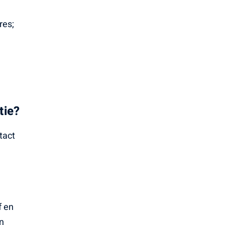
res;
tie?
tact
f en
en