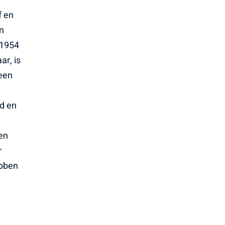
f en
en
 1954
r, is
 een
ld en
en
r
ebben