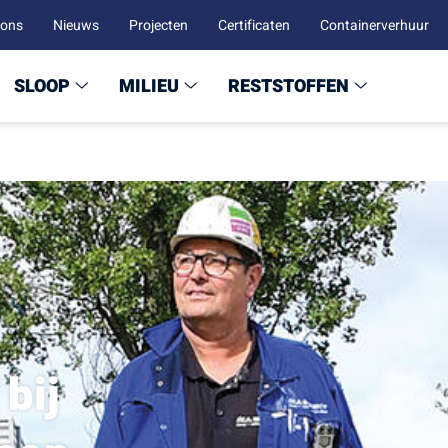
 ons
Nieuws
Projecten
Certificaten
Containerverhuur
SLOOP
MILIEU
RESTSTOFFEN
 bij