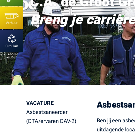
C.A. de Groot G
Breng je carrière
Asbestsa
VACATURE
Asbestsaneerder
Ben jij een asb
(DTA/ervaren DAV-2)
uitdagende loca