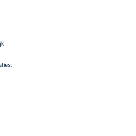
jk
ties;