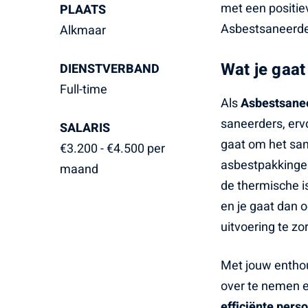
met een positiev
PLAATS
Asbestsaneerder
Alkmaar
Wat je gaat
DIENSTVERBAND
Full-time
Als
Asbestsane
saneerders, erv
SALARIS
gaat om het san
€3.200 - €4.500 per
asbestpakkingen
maand
de thermische i
en je gaat dan 
uitvoering te zo
Met jouw enthou
over te nemen en
efficiënte pers