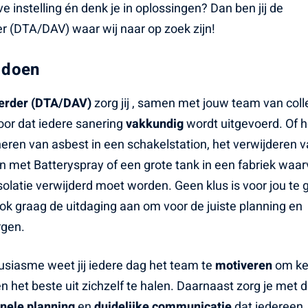
e instelling én denk je in oplossingen? Dan ben jij de
 (DTA/DAV) waar wij naar op zoek zijn!
 doen
erder (DTA/DAV)
zorg jij , samen met jouw team van coll
oor dat iedere sanering
vakkundig
wordt uitgevoerd. Of h
eren van asbest in een schakelstation, het verwijderen 
 met Batteryspray of een grote tank in een fabriek waa
solatie verwijderd moet worden. Geen klus is voor jou te 
ook graag de uitdaging aan om voor de juiste planning en
rgen.
siasme weet jij iedere dag het team te
motiveren
om ke
 het beste uit zichzelf te halen. Daarnaast zorg je met 
onele planning
en
duidelijke communicatie
dat iedereen