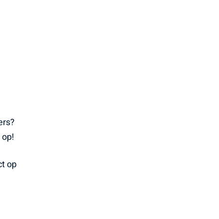
ers?
 op!
ct op