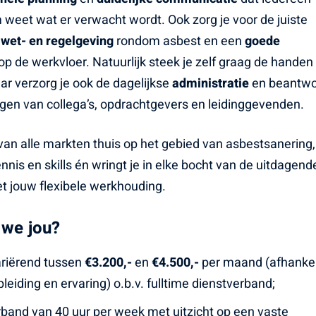
 weet wat er verwacht wordt. Ook zorg je voor de juiste
e
wet- en regelgeving
rondom asbest en een
goede
op de werkvloer. Natuurlijk steek je zelf graag de handen 
 verzorg je ook de dagelijkse
administratie
en beantw
agen van collega’s, opdrachtgevers en leidinggevenden.
 van alle markten thuis op het gebied van asbestsanering,
nnis en skills én wringt je in elke bocht van de uitdagend
t jouw flexibele werkhouding.
 we jou?
ariërend tussen
€3.200,-
en
€4.500,-
per maand (afhankel
pleiding en ervaring) o.b.v. fulltime dienstverband;
band van 40 uur per week met uitzicht op een vaste