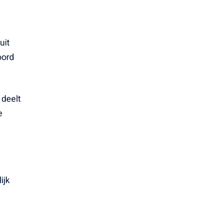
uit
oord
 deelt
e
ijk