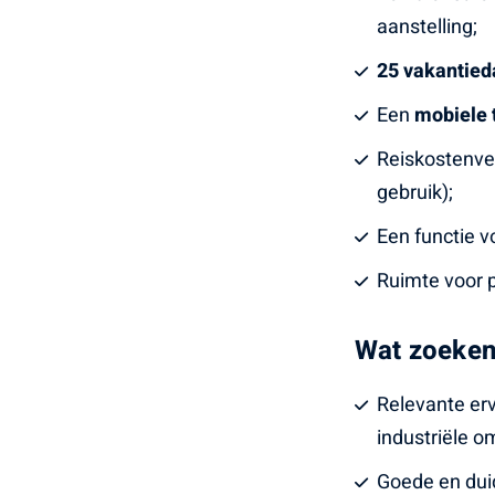
aanstelling;
25 vakantie
Een
mobiele 
Reiskostenver
gebruik);
Een functie v
Ruimte voor p
Wat zoeken
Relevante erv
industriële o
Goede en duid