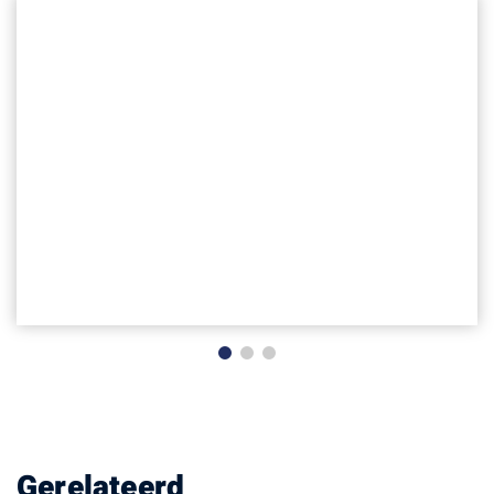
Ontmanteling Ureum Fabriek DSM
Geleen
Gerelateerd