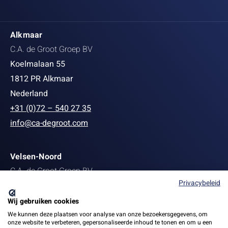
Alkmaar
C.A. de Groot Groep BV
Koelmalaan 55
1812 PR Alkmaar
Nederland
+31 (0)72 – 540 27 35
info@ca-degroot.com
Velsen-Noord
C.A. de Groot Groep BV
Privacybeleid
Staalstraat 139
1951 MB Velsen-Noord
Wij gebruiken cookies
+31 (0)251 27 22 13
We kunnen deze plaatsen voor analyse van onze bezoekersgegevens, om
onze website te verbeteren, gepersonaliseerde inhoud te tonen en om u een