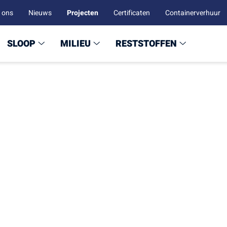
 ons
Nieuws
Projecten
Certificaten
Containerverhuur
SLOOP
MILIEU
RESTSTOFFEN
van sloop en opruime
tional