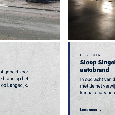
PROJECTEN
Sloop Singe
autobrand
ot gebeld voor
de brand op het
In opdracht van
k op Langedijk.
met de het verwi
kanaalplaatvloerd
Singelgarage zij
Lees meer